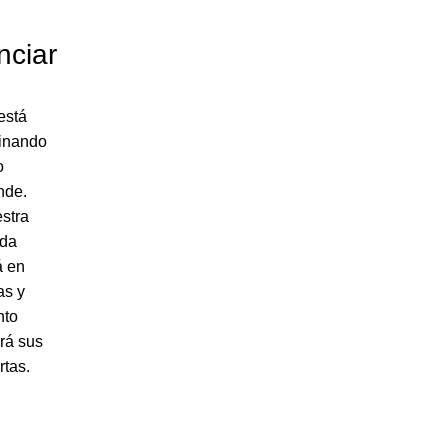
nciar
está
inando
o
nde.
stra
nda
á en
as y
nto
irá sus
rtas.