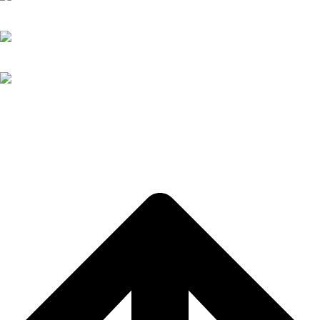
+34 952 30 97 12
+34 696 66 07 40
secretaria@paraguayosmalaga.org
Web