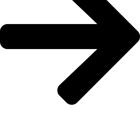
INICIO
SOBRE NOSOTROS
ACTIVIDADES
BOLSA DE TRABAJO
ASESORÍA JURÍDICA
NOTICIAS
CONTACTO