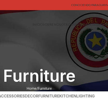
CONOCIENDO PARAGUAY
M
INICIO
SOBRE NOSOTROS
ACTIVIDADES
BOLSA D
Furniture
Home
Furniture
ACCESSORIES
DECOR
FURNITURE
KITCHEN
LIGHTING