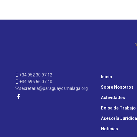
Furniture
Netus eu mollis hac dignis
A
+34 952 30 97 12
Inicio
+34 696 66 07 40
Sobre Nosotros
secretaria@paraguayosmalaga.org
Actividades
Bolsa de Trabajo
Asesoría Jurídica
Noticias