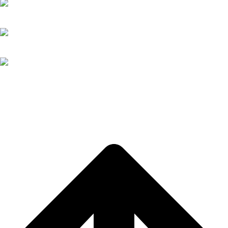
+34 952 30 97 12
+34 696 66 07 40
secretaria@paraguayosmalaga.org
Web